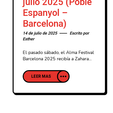
julio 2025 (Poble
Espanyol –
Barcelona)
14 de julio de 2025
Escrito por
Esther
El pasado sábado, el Alma Festival
Barcelona 2025 recibía a Zahara
como parte de la gira de
presentación de su último disco
LEER MAS
Lento Ternura (2025), contando con
la navarra Natalia Lacunza como
telonera de excepción, repitiendo
así un poco la fórmula que tan
buen resultado le dio al festival en
2023 con el doblete