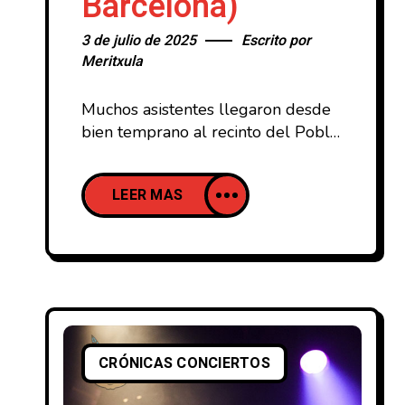
Barcelona)
3 de julio de 2025
Escrito por
Meritxula
Muchos asistentes llegaron desde
bien temprano al recinto del Poble
Espanyol enfundados en camisetas
negras de giras que mostraban
LEER MAS
fechas de las últimas 4 décadas
para mostrar el tirón que los
británicos The Cult tienen en
nuestro país, sin importar el hecho
de que visiten de forma habitual
Madrid y Barcelona (En el caso de
CRÓNICAS CONCIERTOS