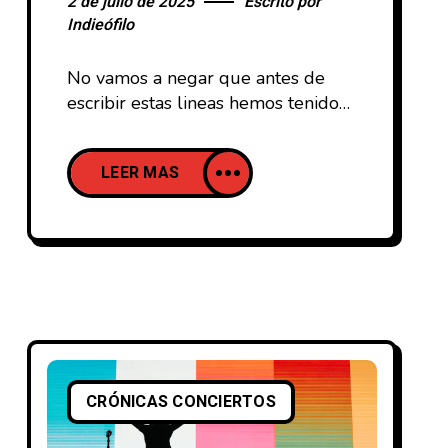
2 de julio de 2025
Escrito por
Indieófilo
No vamos a negar que antes de
escribir estas lineas hemos tenido
un largo debate por parte de la
gente que forma parte del
LEER MAS
proyecto Indieófilo. Con todo el
debate acaecido en la prensa
generalista por la presencia del
inversión proisraelí KKR en la
propiedad del festival catalán,
aumentado por el posicionamiento
inmediato de algunos
CRÓNICAS CONCIERTOS