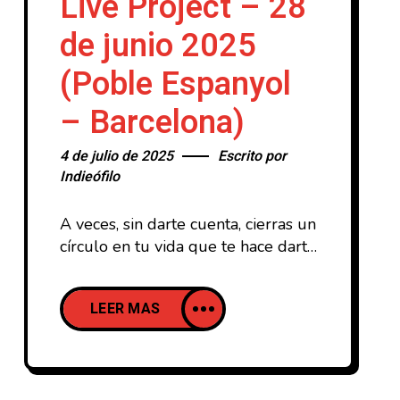
Live Project – 28
de junio 2025
(Poble Espanyol
– Barcelona)
4 de julio de 2025
Escrito por
Indieófilo
A veces, sin darte cuenta, cierras un
círculo en tu vida que te hace darte
cuenta de lo mayor que te estas
haciendo… En el caso del que
LEER MAS
escribe estas lineas, el concierto del
pasado sábado de The Alan
Parsons Live Project en el Alma
Festival Barcelona 2025 supuso