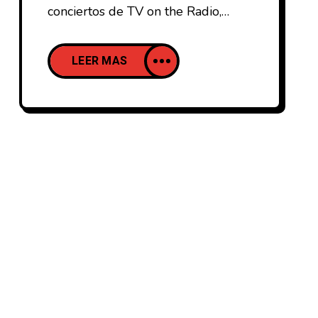
conciertos de TV on the Radio,
Carolina Durante o Zaho de
Sagazan, el Primavera Sound 2025
LEER MAS
afrontaba su última jornada en el
Parc del Fòrum con el nombre de
Chappell Roan destacando
sobremanera en un cartel que
también contaba con Fontaines D.C.,
LCD Soundsystem, Turnstyle, MJ
Lenderman o ANOHNI