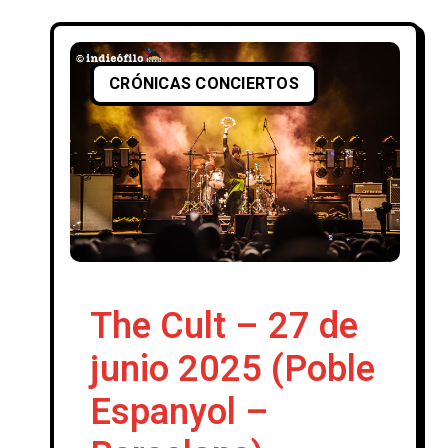
Zahara+Delaporte.
CRÓNICAS CONCIERTOS
The Cult – 27 de
junio 2025 (Poble
Espanyol –