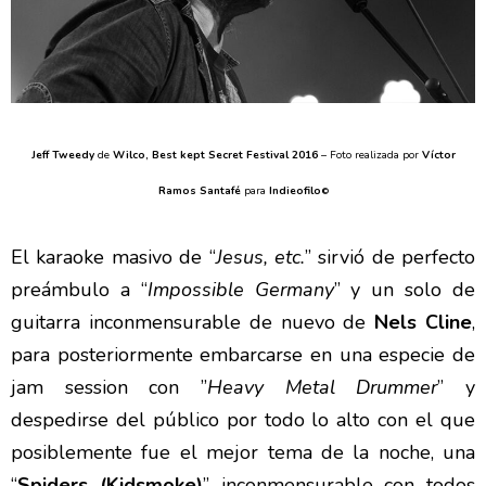
Jeff Tweedy
de
Wilco, Best kept Secret Festival 2016
– Foto realizada por
Víctor
Ramos Santafé
para
Indieofilo
©
El karaoke masivo de “
Jesus, etc.
” sirvió de perfecto
preámbulo a “
Impossible Germany
” y un solo de
guitarra inconmensurable de nuevo de
Nels Cline
,
para posteriormente embarcarse en una especie de
jam session con ”
Heavy Metal Drummer
” y
despedirse del público por todo lo alto con el que
posiblemente fue el mejor tema de la noche, una
“
Spiders (Kidsmoke)
” inconmensurable con todos