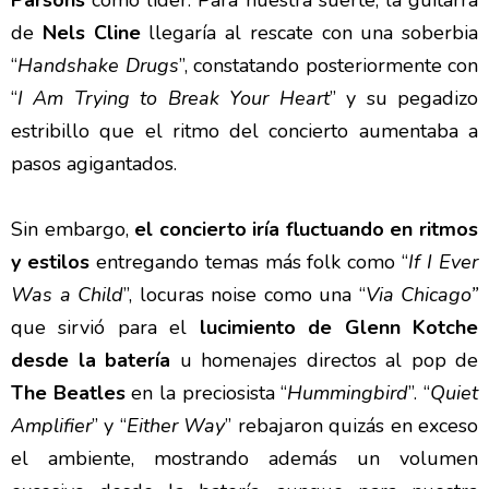
Parsons
como líder. Para nuestra suerte, la guitarra
de
Nels Cline
llegaría al rescate con una soberbia
“
Handshake Drugs
”, constatando posteriormente con
“
I Am Trying to Break Your Heart
” y su pegadizo
estribillo que el ritmo del concierto aumentaba a
pasos agigantados.
Sin embargo,
el concierto iría fluctuando en ritmos
y estilos
entregando temas más folk como “
If I Ever
Was a Child
”, locuras noise como una “
Via Chicago”
que sirvió para el
lucimiento de Glenn Kotche
desde la batería
u homenajes directos al pop de
The Beatles
en la preciosista “
Hummingbird
”. “
Quiet
Amplifier
” y “
Either Way
” rebajaron quizás en exceso
el ambiente, mostrando además un volumen