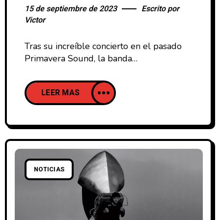
15 de septiembre de 2023
Escrito por
Victor
Tras su increíble concierto en el pasado
Primavera Sound, la banda
norteamericana Nation Of Language han
publicado su esperadísimo nuevo álbum.
LEER MAS
La banda liderada por Ian Richard
Devaney ha mostrado hoy al público
Strange Disciple (2023), tercer álbum de
estudio que incluye 10 temas y que de la
mano de una producción magistral por
parte
NOTICIAS