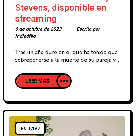
Stevens, disponible en
streaming
6 de octubre de 2023
Escrito por
Indieófilo
Tras un año duro en el que ha tenido que
sobreponerse a la muerte de su pareja y
a conocer que padece una enfermedad
degenerativa, el norteamericano Sufjan
LEER MAS
Stevens ha publicado hoy su esperado
nuevo disco de estudio, ese en el que
parece volver a sus raíces folk tras la
experimentación de The Ascension (2020)
NOTICIAS