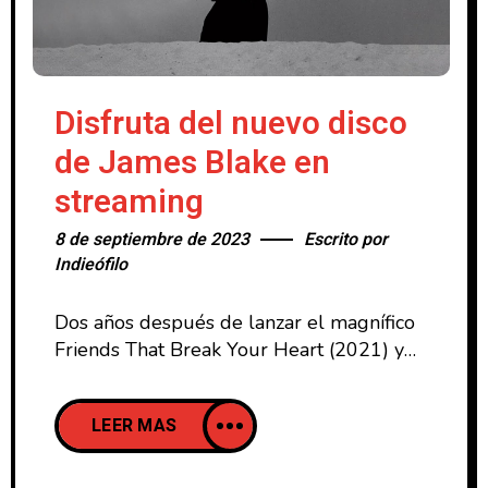
Disfruta del nuevo disco
de James Blake en
streaming
8 de septiembre de 2023
Escrito por
Indieófilo
Dos años después de lanzar el magnífico
Friends That Break Your Heart (2021) y
con decenas de colaboraciones por en
medio que van desde Rosalia, Flatbush
LEER MAS
Zombies a Kanye West, el británico James
Blake vuelve a mostrar creaciones propias
con Playing Robots Into Heaven (2023).