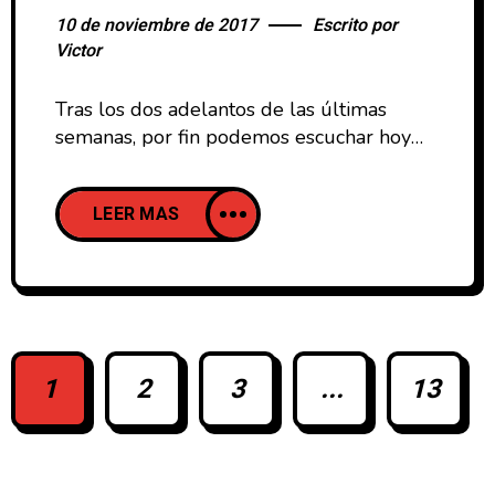
10 de noviembre de 2017
Escrito por
Victor
Tras los dos adelantos de las últimas
semanas, por fin podemos escuchar hoy
en su totalidad el esperado nuevo discos
de uno de los tótems del indie nacional
LEER MAS
como son Vetusta Morla. El que es su
cuarto álbum de estudio tiene por título
Mismo Sitio, Distinto Lugar (2017), ha sido
editado por su compañía Pequeño
1
2
3
...
13