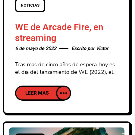
NOTICIAS
WE de Arcade Fire, en
streaming
6 de mayo de 2022
Escrito por
Victor
Tras mas de cinco años de espera, hoy es
el dia del lanzamiento de WE (2022), el
sexto álbum de la discofrafia de Arcade
Fire. El disco, que se ha grabado entre
LEER MAS
Nueva Orleans, Texas y Maine, todavia
cuenta con Will Butler, que anunció su
marcha de la banda hace poco mas de un
mes.