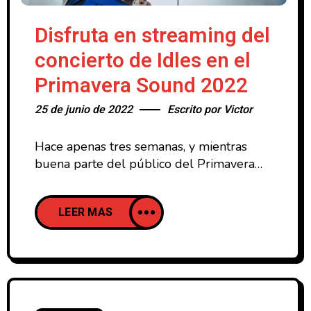
Disfruta en streaming del
concierto de Idles en el
Primavera Sound 2022
25 de junio de 2022
Escrito por
Victor
Hace apenas tres semanas, y mientras
buena parte del público del Primavera
Sound 2022 estaba en la explanada
principal para escuchar a Gorillaz, unos
LEER MAS
miles de personas entre los que se
incluye un servidor decidieron instalarse
en el escenario Cupra para disfrutra del
directo de los británicos IDLES. Y vaya si
acertamos, porque el suyo