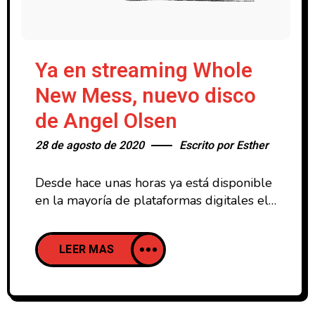
Ya en streaming Whole
New Mess, nuevo disco
de Angel Olsen
28 de agosto de 2020
Escrito por
Esther
Desde hace unas horas ya está disponible
en la mayoría de plataformas digitales el
nuevo disco de la norteamericana Angel
Olsen. Whole New Mess (2020), es un
LEER MAS
disco de 11 canciones en la que 9 de
ellas son evoluciones de las demos de All
Mirrors (2019), su anterior disco. Según la
propia cantante “Acababa de