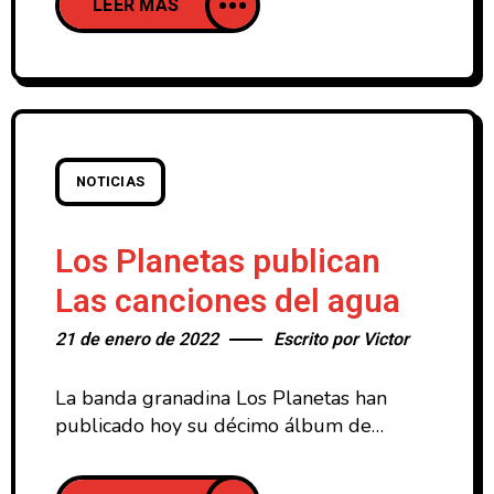
LEER MAS
gracias a un acuerdo con Youtube. El
festival, que este año doblará su cartel
durante dos fines de semana consecutivos
(primer fin de semana del 15 al 17 de
NOTICIAS
Los Planetas publican
Las canciones del agua
21 de enero de 2022
Escrito por
Victor
La banda granadina Los Planetas han
publicado hoy su décimo álbum de
estudio Las canciones del agua (2022)
que incluye nueve canciones y que