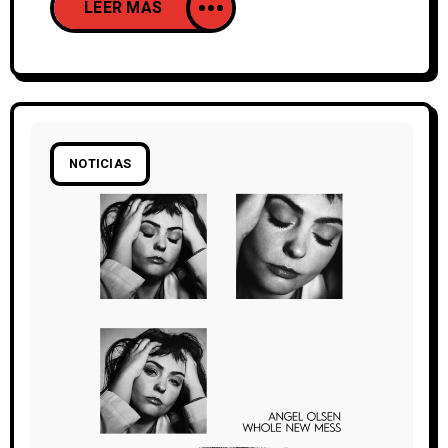
LEER MAS
significa su vuelta como banda desde la
publicación de Zona Temporalmente
Autónoma (2017), aunque en 2019
publicasen junto a Niño de Elche el
proyecto Fuerza Nueva. Según palabras
de la banda,
NOTICIAS