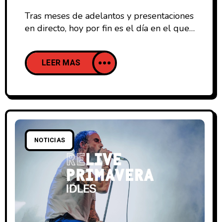
Tras meses de adelantos y presentaciones
en directo, hoy por fin es el día en el que
Arctic Monkeys publica The Car (2022),
su esperado nuevo disco en el que
LEER MAS
siguiendo la línea continuista de su
anterior disco Tranquility Base Hotel &
Casino (2018), nos acercamos a un estilo
60-70’s francés, ampliándose con unas
orquestaciones
NOTICIAS