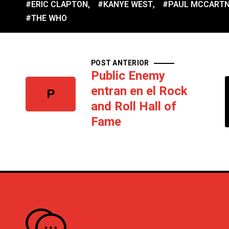
#ERIC CLAPTON
,
#KANYE WEST
,
#PAUL MCCART
#THE WHO
POST ANTERIOR
Public Enemy
entran en el Rock
P
and Roll Hall of
Fame
¿Que opinas?