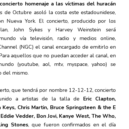
oncierto homenaje a las víctimas del huracán
es de Octubre asoló la costa este estadounidese,
n Nueva York. El concierto, producido por los
Dolan, John Sykes y Harvey Weinstein será
mundo vía televisión, radio y medios online,
Channel (NGC) el canal encargado de emitirlo en
. Para aquellos que no puedan acceder al canal, en
mundo (youtube, aol, mtv, myspace, yahoo) se
to del mismo.
cierto, que tendrá por nombre 12-12-12, concierto
unido a artistas de la talla de
Eric Clapton,
ia Keys, Chris Martin, Bruce Springsteen & the E
 Eddie Vedder, Bon Jovi, Kanye West, The Who,
ling Stones
, que fueron confirmados en el día