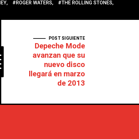
NEY
,
#ROGER WATERS
,
#THE ROLLING STONES
,
POST SIGUIENTE
Depeche Mode
avanzan que su
nuevo disco
llegará en marzo
de 2013