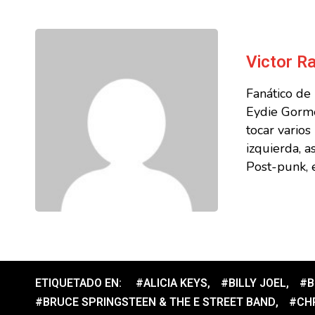
Victor 
Fanático de
Eydie Gorme
tocar vario
izquierda, a
Post-punk, e
ETIQUETADO EN:
#ALICIA KEYS
,
#BILLY JOEL
,
#B
#BRUCE SPRINGSTEEN & THE E STREET BAND
,
#CH