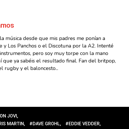
Ramos
 la música desde que mis padres me ponían a
 y Los Panchos o el Discotuna por la A2. Intenté
s instrumentos, pero soy muy torpe con la mano
sí que ya sabéis el resultado final. Fan del britpop,
l rugby y el baloncesto...
ON JOVI
,
RIS MARTIN
,
#DAVE GROHL
,
#EDDIE VEDDER
,