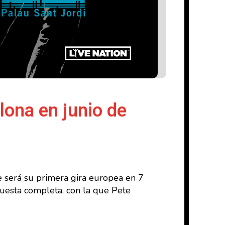
lona en junio de
e será su primera gira europea en 7
questa completa, con la que Pete