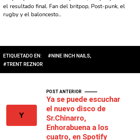
el resultado final. Fan del britpop, Post-punk, el
rugby y el baloncesto...
ETIQUETADO EN:
#NINE INCH NAILS
,
#TRENT REZNOR
POST ANTERIOR
Ya se puede escuchar
el nuevo disco de
Y
Sr.Chinarro,
Enhorabuena a los
cuatro, en Spotify