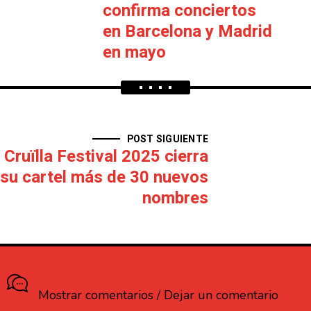
confirma conciertos
en Barcelona y Madrid
en mayo
POST SIGUIENTE
Cruïlla Festival 2025 cierra
su cartel más de 30 nuevos
nombres
¿Que opinas?
Mostrar comentarios / Dejar un comentario