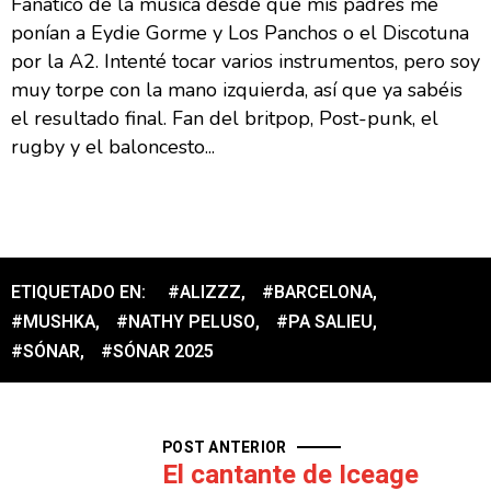
Fanático de la música desde que mis padres me
ponían a Eydie Gorme y Los Panchos o el Discotuna
por la A2. Intenté tocar varios instrumentos, pero soy
muy torpe con la mano izquierda, así que ya sabéis
el resultado final. Fan del britpop, Post-punk, el
rugby y el baloncesto...
ETIQUETADO EN:
#ALIZZZ
,
#BARCELONA
,
#MUSHKA
,
#NATHY PELUSO
,
#PA SALIEU
,
#SÓNAR
,
#SÓNAR 2025
POST ANTERIOR
El cantante de Iceage