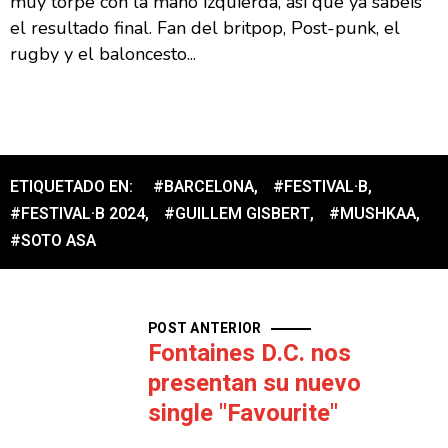
muy torpe con la mano izquierda, así que ya sabéis
el resultado final. Fan del britpop, Post-punk, el
rugby y el baloncesto...
ETIQUETADO EN:
#BARCELONA
,
#FESTIVAL·B
,
#FESTIVAL·B 2024
,
#GUILLEM GISBERT
,
#MUSHKAA
,
#SOTO ASA
POST ANTERIOR
Fontaines D.C. nos
presentan su nuevo
single "Favourite"