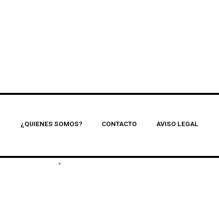
¿QUIENES SOMOS?
CONTACTO
AVISO LEGAL
A
u
d
i