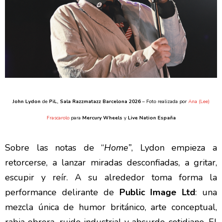
John Lydon
de
PiL
, Sala Razzmatazz Barcelona 2026
– Foto realizada por
Ana (Lee)
Frascarolo
para
Mercury Wheels
y
Live Nation España
Sobre las notas de “
Home”
, Lydon empieza a
retorcerse, a lanzar miradas desconfiadas, a gritar,
escupir y reír. A su alrededor toma forma la
performance delirante de
Public Image Ltd
: una
mezcla única de humor británico, arte conceptual,