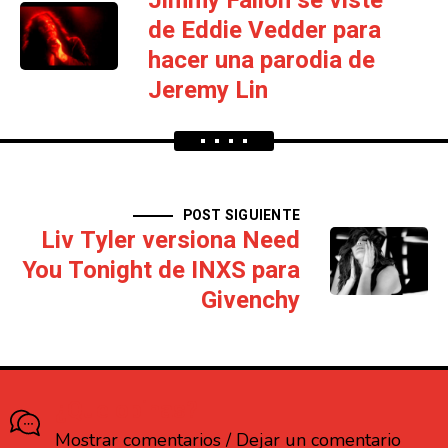
Jimmy Fallon se viste
de Eddie Vedder para
hacer una parodia de
Jeremy Lin
POST SIGUIENTE
Liv Tyler versiona Need
You Tonight de INXS para
Givenchy
¿Que opinas?
Mostrar comentarios / Dejar un comentario