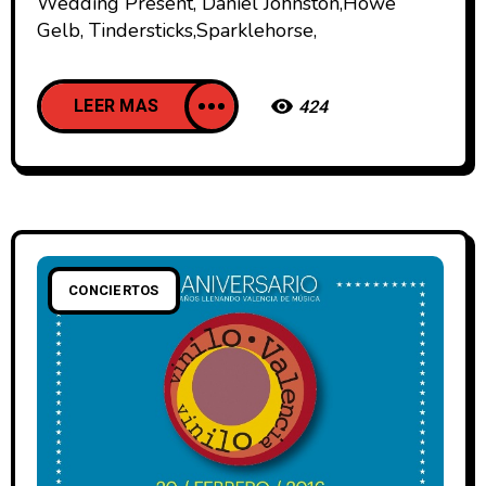
Wedding Present, Daniel Johnston,Howe
Gelb, Tindersticks,Sparklehorse,
LEER MAS
424
CONCIERTOS