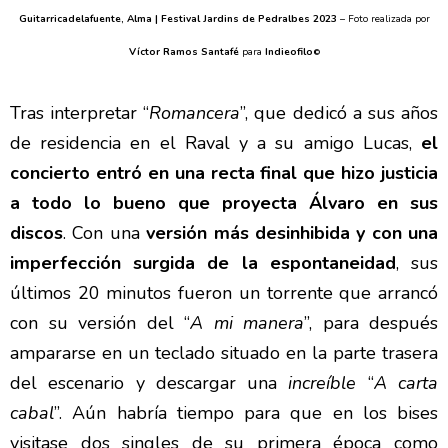
Guitarricadelafuente, Alma | Festival Jardins de Pedralbes 2023
– Foto realizada por
Víctor Ramos Santafé
para
Indieofilo
©
Tras interpretar “
Romancera
”, que dedicó a sus años
de residencia en el Raval y a su amigo Lucas,
el
concierto entró en una recta final que hizo justicia
a todo lo bueno que proyecta Álvaro en sus
discos
. Con una
versión más desinhibida y con una
imperfección surgida de la espontaneidad
, sus
últimos 20 minutos fueron un torrente que arrancó
con su versión del “
A mi manera
”, para después
ampararse en un teclado situado en la parte trasera
del escenario y descargar una
increíble
“
A carta
cabal
”. Aún habría tiempo para que en los bises
visitase dos singles de su primera época como