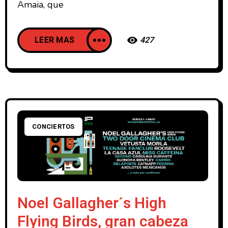
Amaia, que
LEER MAS
427
CONCIERTOS
Noel Gallagher´s High
Flying Birds, gran cabeza