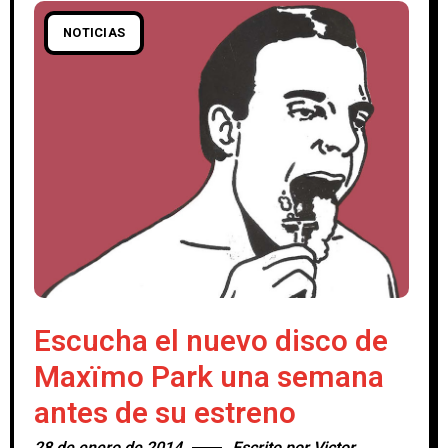
NOTICIAS
Escucha el nuevo disco de
Maxïmo Park una semana
antes de su estreno