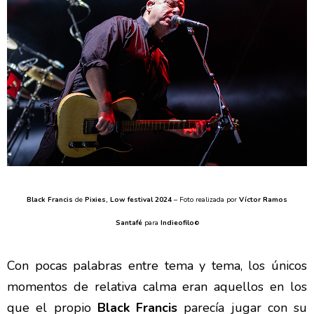
Black Francis
de
Pixies, Low festival 2024
– Foto realizada por
Víctor Ramos
Santafé
para
Indieofilo
©
Con pocas palabras entre tema y tema, los únicos
momentos de relativa calma eran aquellos en los
que el propio
Black Francis
parecía jugar con su