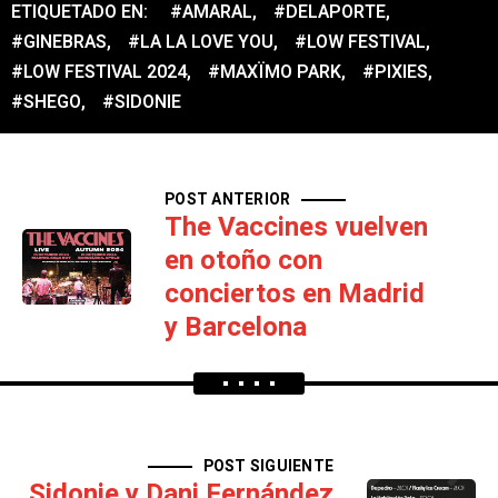
ETIQUETADO EN:
#AMARAL
,
#DELAPORTE
,
#GINEBRAS
,
#LA LA LOVE YOU
,
#LOW FESTIVAL
,
#LOW FESTIVAL 2024
,
#MAXÏMO PARK
,
#PIXIES
,
#SHEGO
,
#SIDONIE
POST ANTERIOR
The Vaccines vuelven
en otoño con
conciertos en Madrid
y Barcelona
POST SIGUIENTE
Sidonie y Dani Fernández