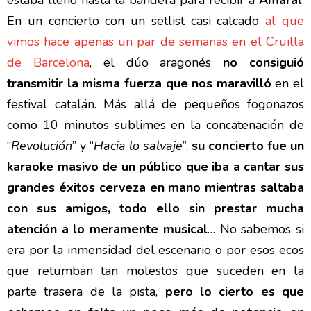
estaba lleno hasta la bandera para recibir a
Amaral
.
En un concierto con un setlist casi calcado
al que
vimos hace apenas un par de semanas en el Cruïlla
de Barcelona
, el dúo aragonés
no consiguió
transmitir la misma fuerza que nos maravilló
en el
festival catalán. Más allá de pequeños fogonazos
como 10 minutos sublimes en la concatenación de
“
Revolución
” y “
Hacia lo salvaje
”,
su concierto fue un
karaoke masivo de un público que iba a cantar sus
grandes éxitos cerveza en mano mientras saltaba
con sus amigos, todo ello sin prestar mucha
atención a lo meramente musical
… No sabemos si
era por la inmensidad del escenario o por esos ecos
que retumban tan molestos que suceden en la
parte trasera de la pista,
pero lo cierto es que