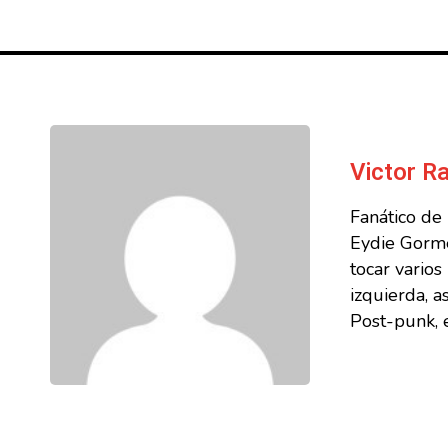
Victor 
Fanático de
Eydie Gorme
tocar vario
izquierda, a
Post-punk, e