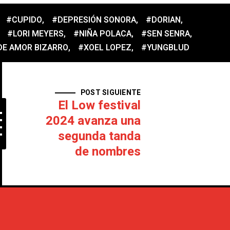
#CUPIDO
,
#DEPRESIÓN SONORA
,
#DORIAN
,
#LORI MEYERS
,
#NIÑA POLACA
,
#SEN SENRA
,
DE AMOR BIZARRO
,
#XOEL LOPEZ
,
#YUNGBLUD
POST SIGUIENTE
El Low festival
2024 avanza una
segunda tanda
de nombres