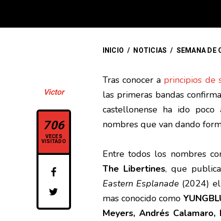
INICIO
/
NOTICIAS
/
SEMANA DE C
Tras conocer a
principios de
Victor
las primeras bandas confirm
castellonense ha ido poco
706
nombres que van dando forma 
VECES
VISITADO
Entre todos los nombres con
The Libertines
, que public
Eastern Esplanade
(2024) el
mas conocido como
YUNGBL
Meyers, Andrés Calamaro, D