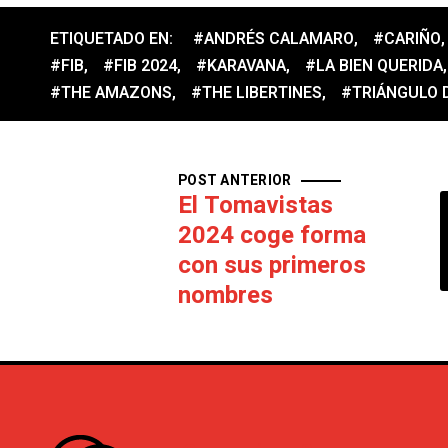
ETIQUETADO EN:
#ANDRÉS CALAMARO
,
#CARIÑO
,
#FIB
,
#FIB 2024
,
#KARAVANA
,
#LA BIEN QUERIDA
,
#THE AMAZONS
,
#THE LIBERTINES
,
#TRIÁNGULO 
POST ANTERIOR
El Tomavistas
2024 coge forma
con sus primeros
nombres