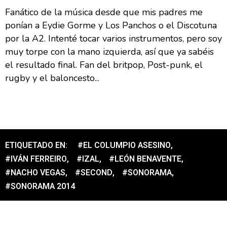
Fanático de la música desde que mis padres me
ponían a Eydie Gorme y Los Panchos o el Discotuna
por la A2. Intenté tocar varios instrumentos, pero soy
muy torpe con la mano izquierda, así que ya sabéis
el resultado final. Fan del britpop, Post-punk, el
rugby y el baloncesto...
ETIQUETADO EN:
#EL COLUMPIO ASESINO
,
#IVÁN FERREIRO
,
#IZAL
,
#LEÓN BENAVENTE
,
#NACHO VEGAS
,
#SECOND
,
#SONORAMA
,
#SONORAMA 2014