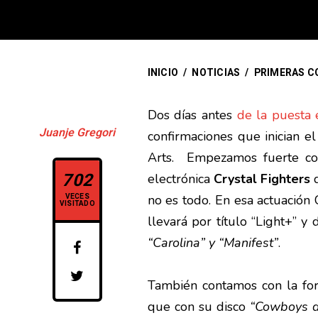
INICIO
/
NOTICIAS
/
PRIMERAS CO
Dos días antes
de la puesta 
Juanje Gregori
confirmaciones que inician el
Arts. Empezamos fuerte con
702
electrónica
Crystal Fighters
q
VECES
no es todo. En esa actuación 
VISITADO
llevará por título “Light+” y
“Carolina” y “Manifest”
.
También contamos con la fo
que con su disco
“Cowboys d