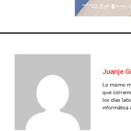
Juanje G
Lo mismo me
que corriend
los días la
informática 