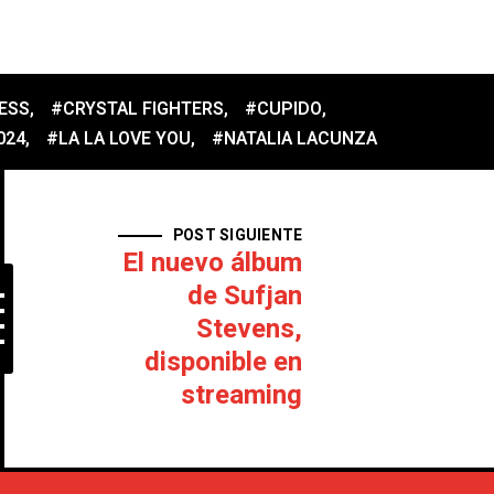
ESS
,
#CRYSTAL FIGHTERS
,
#CUPIDO
,
024
,
#LA LA LOVE YOU
,
#NATALIA LACUNZA
POST SIGUIENTE
El nuevo álbum
de Sufjan
Stevens,
disponible en
streaming