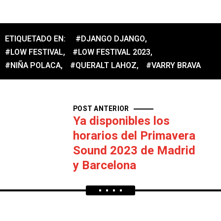
ETIQUETADO EN:
#DJANGO DJANGO
,
#LOW FESTIVAL
,
#LOW FESTIVAL 2023
,
#NIÑA POLACA
,
#QUERALT LAHOZ
,
#VARRY BRAVA
POST ANTERIOR
Ya disponibles los
horarios del Primavera
Sound 2023 de Madrid
y Barcelona