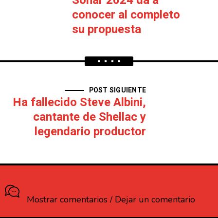
Sónar 2024 da a
conocer al completo
su propuesta
POST SIGUIENTE
Ha fallecido Steve Albini,
cantante de Shellac y
legendario productor
¿Que opinas?
Mostrar comentarios / Dejar un comentario