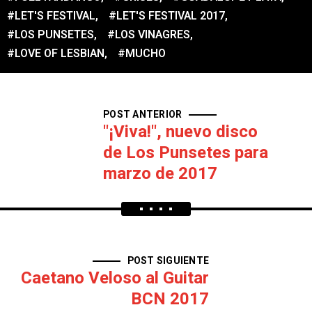
#LET'S FESTIVAL
,
#LET'S FESTIVAL 2017
,
#LOS PUNSETES
,
#LOS VINAGRES
,
#LOVE OF LESBIAN
,
#MUCHO
POST ANTERIOR
"¡Viva!", nuevo disco
de Los Punsetes para
marzo de 2017
POST SIGUIENTE
Caetano Veloso al Guitar
BCN 2017