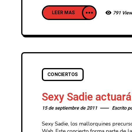
LEER MAS
791 Vie
CONCIERTOS
Sexy Sadie actuará
15 de septiembre de 2011
Escrito p
Sexy Sadie, los mallorquines precurs
Wah. Este concierto forma parte de l