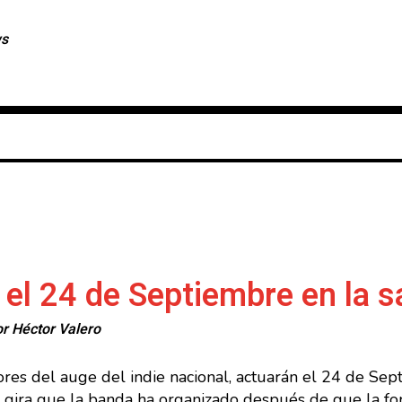
ws
 el 24 de Septiembre en la 
or
Héctor Valero
ores del auge del indie nacional, actuarán el 24 de Sep
a gira que la banda ha organizado después de que la fo