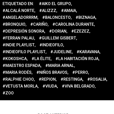
ETIQUETADO EN:
#AIKO EL GRUPO
,
#ALCALÁ NORTE
,
#ALIZZZ
,
#AMAIA
,
#ANGELADORRRM
,
#BALONCESTO
,
#BIZNAGA
,
#BRONQUIO
,
#CARIÑO
,
#CAROLINA DURANTE
,
#DEPRESIÓN SONORA
,
#DORIAN
,
#EZEZEZ
,
#FERRAN PALAU
,
#GUILLEM GISBERT
,
#INDIE PLAYLIST
,
#INDIEOFILO
,
#INDIEOFILO PLAYLIST
,
#JUDELINE
,
#KARAVANA
,
#KOKOSHCA
,
#LA ÉLITE
,
#LA HABITACIÓN ROJA
,
#MAESTRO ESPADA
,
#MARIA ARNAL
,
#MARIA RODÉS
,
#NIÑOS BRAVOS
,
#PERRO
,
#RALPHIE CHOO
,
#REPION
,
#RESTINGA
,
#ROSALIA
,
#VETUSTA MORLA
,
#VIUDA
,
#VIVA BELGRADO
,
#ZOO