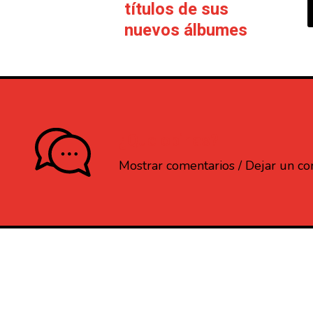
títulos de sus
nuevos álbumes
¿Que opinas?
Mostrar comentarios / Dejar un c