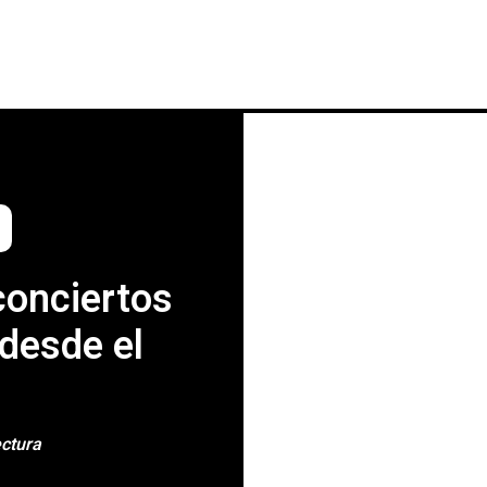
INICIO
NOTICIAS
CRÓNICAS CONC
conciertos
 desde el
ectura