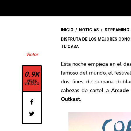
INICIO
/
NOTICIAS
/
STREAMING
DISFRUTA DE LOS MEJORES CONCI
TU CASA
Victor
Esta noche empieza en el desi
0.9K
famoso del mundo, el festiva
dos fines de semana doblan
VECES
VISITADO
cabezas de cartel a
Arcade 
Outkast
.