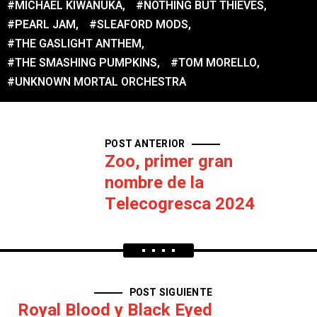
#MICHAEL KIWANUKA
,
#NOTHING BUT THIEVES
,
#PEARL JAM
,
#SLEAFORD MODS
,
#THE GASLIGHT ANTHEM
,
#THE SMASHING PUMPKINS
,
#TOM MORELLO
,
#UNKNOWN MORTAL ORCHESTRA
POST ANTERIOR
Zoo, primer gran
nombre de la
Telecogresca 2024
POST SIGUIENTE
Royal Blood y Black Eyed