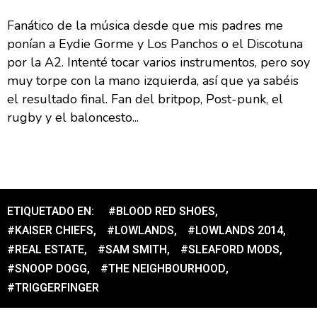
Fanático de la música desde que mis padres me
ponían a Eydie Gorme y Los Panchos o el Discotuna
por la A2. Intenté tocar varios instrumentos, pero soy
muy torpe con la mano izquierda, así que ya sabéis
el resultado final. Fan del britpop, Post-punk, el
rugby y el baloncesto...
ETIQUETADO EN:
#BLOOD RED SHOES
,
#KAISER CHIEFS
,
#LOWLANDS
,
#LOWLANDS 2014
,
#REAL ESTATE
,
#SAM SMITH
,
#SLEAFORD MODS
,
#SNOOP DOGG
,
#THE NEIGHBOURHOOD
,
#TRIGGERFINGER