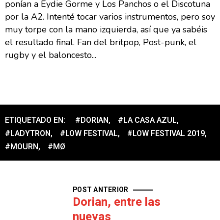
ponían a Eydie Gorme y Los Panchos o el Discotuna
por la A2. Intenté tocar varios instrumentos, pero soy
muy torpe con la mano izquierda, así que ya sabéis
el resultado final. Fan del britpop, Post-punk, el
rugby y el baloncesto...
ETIQUETADO EN:
#DORIAN
,
#LA CASA AZUL
,
#LADYTRON
,
#LOW FESTIVAL
,
#LOW FESTIVAL 2019
,
#MOURN
,
#MØ
POST ANTERIOR
Dorian, entre las
nuevas