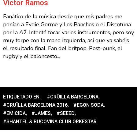
Victor Ramos
Fanático de la música desde que mis padres me
ponían a Eydie Gorme y Los Panchos o el Discotuna
por la A2. Intenté tocar varios instrumentos, pero soy
muy torpe con la mano izquierda, así que ya sabéis
el resultado final. Fan del britpop, Post-punk, el
rugby y el baloncesto...
ETIQUETADO EN:
#CRÜILLA BARCELONA
,
#CRUÏLLA BARCELONA 2016
,
#EGON SODA
,
#EMICIDA
,
#JAMES
,
#SEEED
,
#SHANTEL & BUCOVINA CLUB ORKESTAR