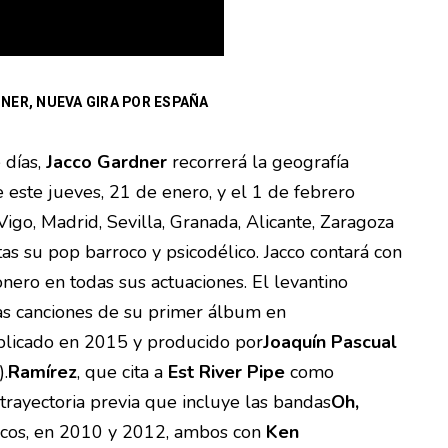
NER, NUEVA GIRA POR ESPAÑA
 días,
Jacco Gardner
recorrerá la geografía
 este jueves, 21 de enero, y el 1 de febrero
Vigo, Madrid, Sevilla, Granada, Alicante, Zaragoza
tas su pop barroco y psicodélico. Jacco contará con
nero en todas sus actuaciones. El levantino
as canciones de su primer álbum en
blicado en 2015 y producido por
Joaquín Pascual
).
Ramírez
, que cita a
Est River Pipe
como
a trayectoria previa que incluye las bandas
Oh,
scos, en 2010 y 2012, ambos con
Ken