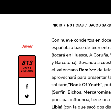
INICIO
/
NOTICIAS
/
JACCO GARD
Con nueve conciertos en doce
Javier
española a base de bien entre
(tocará en Huesca, A Coruña, 
813
y Barcelona), llevando a cues
VECES
el valenciano
Ramírez
de telo
VISITADO
aprovechará para presentar l
solitario,
“Book Of Youth”
, pu
(
Surfin’ Bichos, Mercaromina
principal influencia, tiene un
Libia!
(con la que sacó dos di