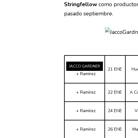
Stringfellow
como productor
pasado septiembre.
JACCO GARDNER
21 ENE
Hu
+ Ramírez
+ Ramírez
22 ENE
A C
+ Ramírez
24 ENE
V
+ Ramírez
26 ENE
Ma