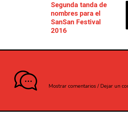
Segunda tanda de
nombres para el
SanSan Festival
2016
¿Que opinas?
Mostrar comentarios / Dejar un c