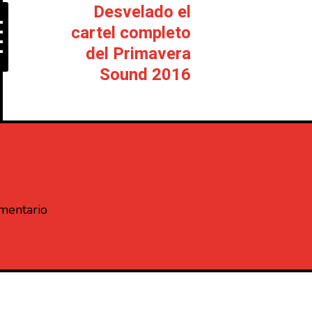
Desvelado el
cartel completo
del Primavera
Sound 2016
omentario