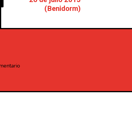
(Benidorm)
omentario