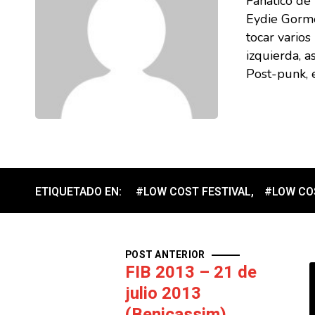
Fanático de
Eydie Gorme
tocar vario
izquierda, a
Post-punk, e
ETIQUETADO EN:
#LOW COST FESTIVAL
,
#LOW COS
POST ANTERIOR
FIB 2013 – 21 de
julio 2013
(Benicassim)