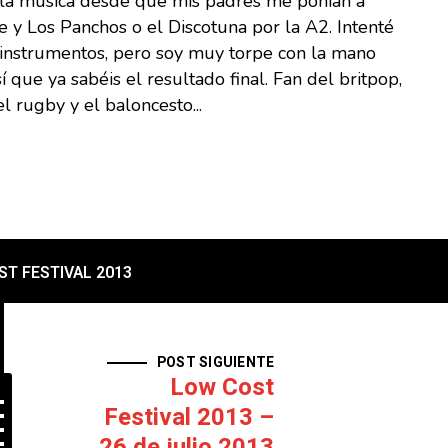
 la música desde que mis padres me ponían a
 y Los Panchos o el Discotuna por la A2. Intenté
s instrumentos, pero soy muy torpe con la mano
sí que ya sabéis el resultado final. Fan del britpop,
l rugby y el baloncesto...
T FESTIVAL 2013
POST SIGUIENTE
Low Cost
Festival 2013 –
26 de julio 2013