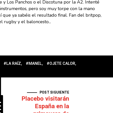
 y Los Panchos o el Discotuna por la A2. Intenté
s instrumentos, pero soy muy torpe con la mano
sí que ya sabéis el resultado final. Fan del britpop,
l rugby y el baloncesto...
#LA RAÍZ
,
#MANEL
,
#OJETE CALOR
,
POST SIGUIENTE
Placebo visitarán
España en la