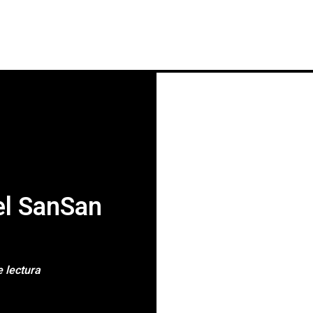
INICIO
NOTICIAS
CRÓNICAS CONC
el SanSan
 lectura