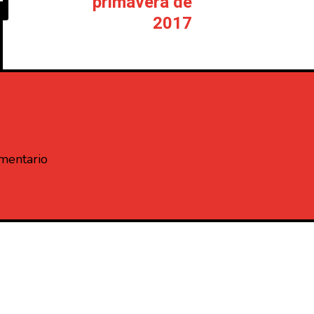
primavera de
2017
omentario