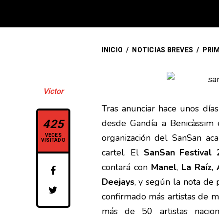
INICIO
/
NOTICIAS BREVES
/
PRIM
Victor
Tras anunciar hace unos días
425
desde Gandía a Benicàssim e
VECES
organización del SanSan ac
VISITADO
cartel. El
SanSan Festival
contará con
Manel
,
La Raíz
,
Deejays
, y según la nota de 
confirmado más artistas de m
más de 50 artistas nacion