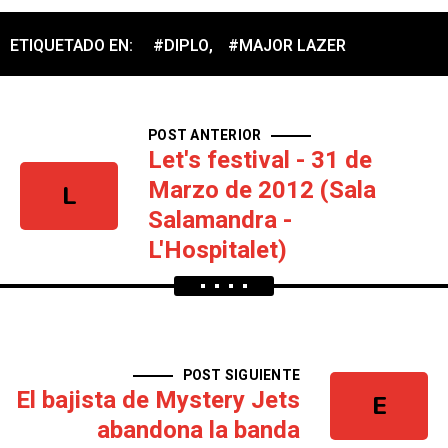
ETIQUETADO EN:
#DIPLO
,
#MAJOR LAZER
POST ANTERIOR
Let's festival - 31 de
Marzo de 2012 (Sala
L
Salamandra -
L'Hospitalet)
POST SIGUIENTE
El bajista de Mystery Jets
E
abandona la banda