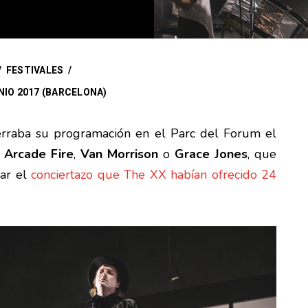
/
FESTIVALES
/
NIO 2017 (BARCELONA)
rraba su programación en el Parc del Forum el
e
Arcade Fire
,
Van Morrison
o
Grace Jones
, que
lar el
conciertazo que The XX habían ofrecido 24