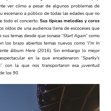
icante ver cómo a pesar de algunos problemas de
su escenario a público de todas las edades que no
e todo el concierto.
Sus típicas melodías y coros
os oídos de una audiencia llena de escoceses que
de sus temas desde que sonase “
Start Again
” como
on los brazo abiertos temas nuevos como “
I’m In
ciente álbum
Here
(2016). Sin embargo lo mejor
l espectacular en la que encadenaron “
Sparky’s
s
” con la que nos transportaron esa juventud
de los 90.