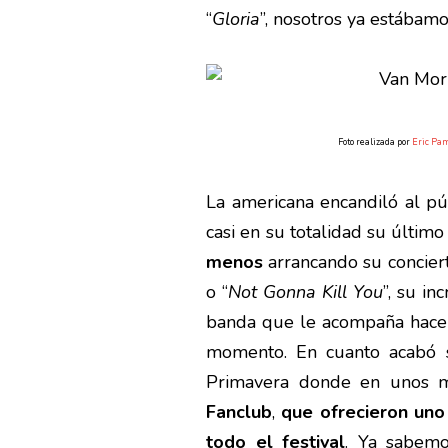
“
Gloria
”, nosotros ya estábam
Foto realizada por
Eric Pa
La americana encandiló al p
casi en su totalidad su último
menos
arrancando su concier
o “
Not Gonna Kill You
”, su in
banda que le acompaña hacen
momento. En cuanto acabó su
Primavera donde en unos m
Fanclub
,
que ofrecieron uno
todo el festival
. Ya sabem