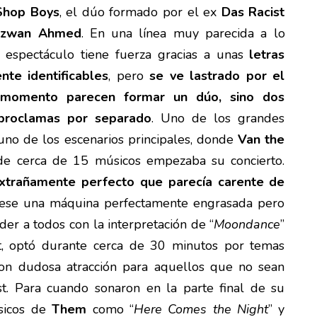
Shop Boys
, el dúo formado por el ex
Das Racist
izwan Ahmed
. En una línea muy parecida a lo
l espectáculo tiene fuerza gracias a unas
letras
nte identificables
, pero
se ve lastrado por el
momento parecen formar un dúo, sino dos
 proclamas por separado
. Uno de los grandes
uno de los escenarios principales, donde
Van the
de cerca de 15 músicos empezaba su concierto.
xtrañamente perfecto que parecía carente de
fuese una máquina perfectamente engrasada pero
der a todos con la interpretación de “
Moondance
”
st, optó durante cerca de 30 minutos por temas
on dudosa atracción para aquellos que no sean
st. Para cuando sonaron en la parte final de su
ásicos de
Them
como “
Here Comes the Night
” y