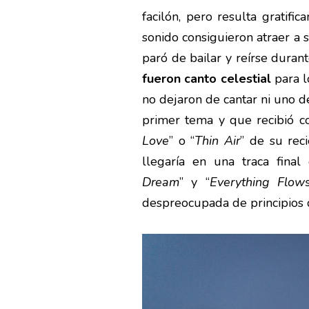
facilón, pero resulta gratif
sonido consiguieron atraer a 
paró de bailar y reírse durant
fueron canto celestial
para l
no dejaron de cantar ni uno 
primer tema y que recibió c
Love
” o “
Thin Air
” de su re
llegaría en una traca fina
Dream
” y “
Everything Flow
despreocupada de principios 