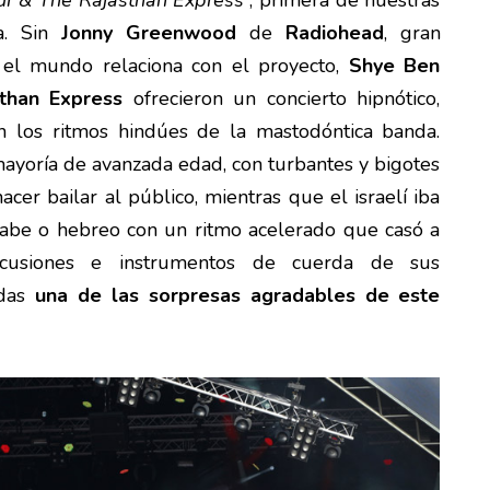
ur & The Rajasthan Express
”, primera de nuestras
ía. Sin
Jonny Greenwood
de
Radiohead
, gran
el mundo relaciona con el proyecto,
Shye Ben
sthan Express
ofrecieron un concierto hipnótico,
n los ritmos hindúes de la mastodóntica banda.
yoría de avanzada edad, con turbantes y bigotes
cer bailar al público, mientras que el israelí iba
árabe o hebreo con un ritmo acelerado que casó a
rcusiones e instrumentos de cuerda de sus
udas
una de las sorpresas agradables de este