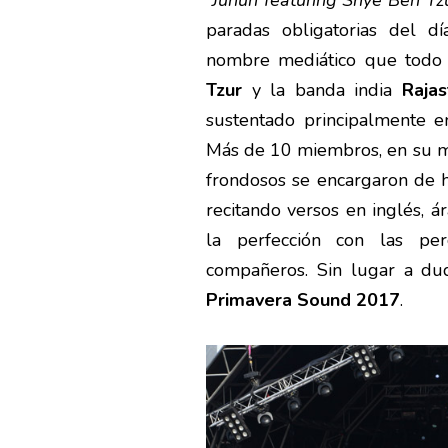
“
Junun featuring Shye Ben Tz
paradas obligatorias del d
nombre mediático que todo 
Tzur
y la banda india
Raja
sustentado principalmente e
Más de 10 miembros, en su ma
frondosos se encargaron de ha
recitando versos en inglés, 
la perfección con las pe
compañeros. Sin lugar a d
Primavera Sound 2017
.