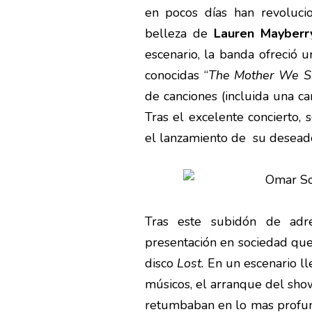
en pocos días han revolucio
belleza de
Lauren Mayber
escenario, la banda ofreció 
conocidas “
The Mother We S
de canciones (incluida una c
Tras el excelente concierto,
el lanzamiento de su deseado
Tras este subidón de adr
presentación en sociedad qu
disco
Lost.
En un escenario lle
músicos, el arranque del sho
retumbaban en lo mas profund