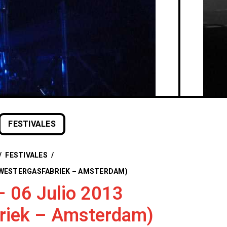
FESTIVALES
/
FESTIVALES
/
3 (WESTERGASFABRIEK – AMSTERDAM)
 – 06 Julio 2013
riek – Amsterdam)