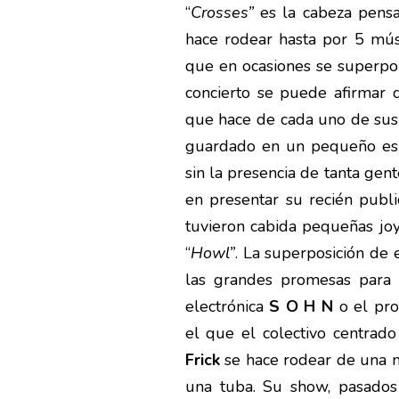
“
Crosses”
es la cabeza pensa
hace rodear hasta por 5 músi
que en ocasiones se superpon
concierto se puede afirmar 
que hace de cada uno de su
guardado en un pequeño esp
sin la presencia de tanta gent
en presentar su recién pub
tuvieron cabida pequeñas joy
“
Howl”
. La superposición de 
las grandes promesas para
electrónica
S O H N
o el pr
el que el colectivo centrado
Frick
se hace rodear de una min
una tuba. Su show, pasados 