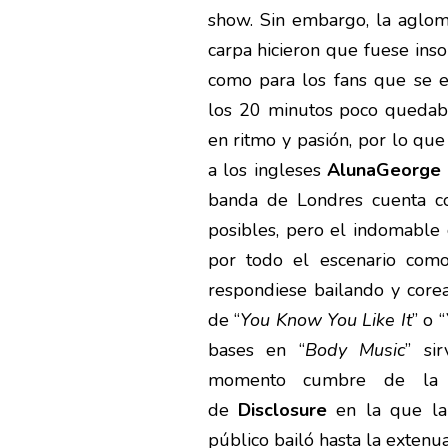
show. Sin embargo, la aglome
carpa hicieron que fuese inso
como para los fans que se e
los 20 minutos poco quedaba
en ritmo y pasión, por lo que
a los ingleses
AlunaGeorge
banda de Londres cuenta co
posibles, pero el indomable 
por todo el escenario como
respondiese bailando y corea
de “
You Know You Like It
” o “
bases en “
Body Music
” si
momento cumbre de la n
de
Disclosure
en la que la
público bailó hasta la extenua