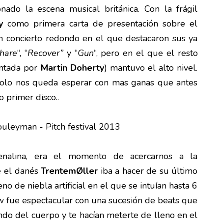
nado la escena musical británica. Con la frágil
ry
como primera carta de presentación sobre el
un concierto redondo en el que destacaron sus ya
hare
“, “
Recover”
y “
Gun
“, pero en el que el resto
antada por
Martin Doherty
) mantuvo el alto nivel.
 solo nos queda esperar con mas ganas que antes
 primer disco..
enalina, era el momento de acercarnos a la
e el danés
TrentemØ
ller
iba a hacer de su último
no de niebla artificial en el que se intuían hasta 6
w fue espectacular con una sucesión de beats que
o del cuerpo y te hacían meterte de lleno en el