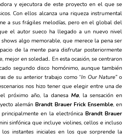
dora y ejecutora de este proyecto en el que se
cos. Con ellos alcanza una riqueza instrumental
e a sus frágiles melodías, pero en el global del
que el autor sueco ha llegado a un nuevo nivel
s shows algo memorable, que merece la pena ser
acio de la mente para disfrutar posteriormente
e, mejor en soledad.. En esta ocasión, se centraron
licado segundo disco homónimo, aunque también
as de su anterior trabajo como “
In Our Nature”
o
escenarios nos hizo tener que elegir entre una de
 el próximo año, la danesa
Mø
, la sensación en
oyecto alemán
Brandt Brauer Frick Ensemble
, en
 principalmente en la electrónica
Brandt Brauer
i sinfónica que incluye violines, cellos e incluso
los instantes iniciales en los que sorprende la