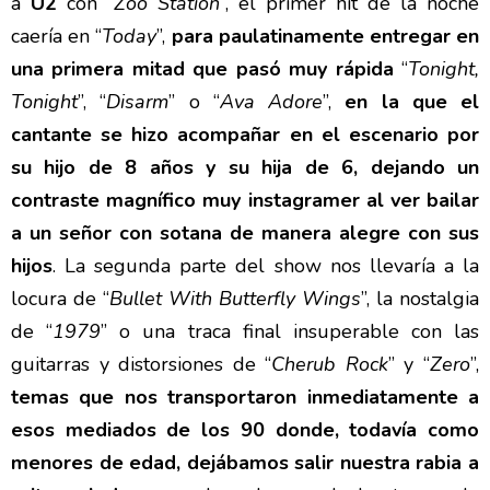
a
U2
con “
Zoo Station
”, el primer hit de la noche
caería en “
Today
”,
para paulatinamente entregar en
una primera mitad que pasó muy rápida
“
Tonight,
Tonight
”, “
Disarm
” o “
Ava Adore
”,
en la que el
cantante se hizo acompañar en el escenario por
su hijo de 8 años y su hija de 6, dejando un
contraste magnífico muy instagramer al ver bailar
a un señor con sotana de manera alegre con sus
hijos
. La segunda parte del show nos llevaría a la
locura de “
Bullet With Butterfly Wings
”, la nostalgia
de “
1979
” o una traca final insuperable con las
guitarras y distorsiones de “
Cherub Rock
” y “
Zero
”,
temas que nos transportaron inmediatamente a
esos mediados de los 90 donde, todavía como
menores de edad, dejábamos salir nuestra rabia a