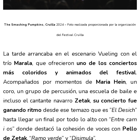
The Smashing Pumpkins, Cruïlla
2024 –
Foto realizada proporcionada por la organización
del Festival Cruïlla
La tarde arrancaba en el escenario Vueling con el
trío
Marala
, que ofrecieron
uno de los conciertos
más coloridos y animados del festival
.
Acompañados por momentos de
Maria Hein
, un
coro, un grupo de percusión, una escuela de baile e
incluso el cantante navarro
Zetak
,
su concierto fue
ganando ritmo
desde ese temazo que es ”
El Desich
”
hasta llegar un final por todo lo alto con “
Entre carn
i os
” donde destacó la cohesión de voces con
Pello
de Zetak
, “
Ramo verde
” y “
Disimula
”.