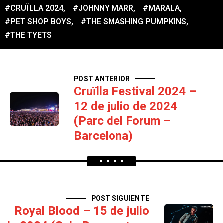
#CRUÏLLA 2024
,
#JOHNNY MARR
,
#MARALA
,
#PET SHOP BOYS
,
#THE SMASHING PUMPKINS
,
#THE TYETS
POST ANTERIOR
Cruïlla Festival 2024 –
12 de julio de 2024
(Parc del Forum –
Barcelona)
POST SIGUIENTE
Royal Blood – 15 de julio