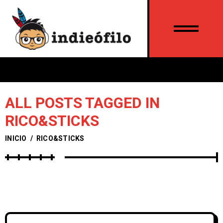
ALL POSTS TAGGED IN
RICO&STICKS
INICIO
/
RICO&STICKS