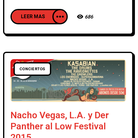
LEER MAS
686
CONCIERTOS
Nacho Vegas, L.A. y Der
Panther al Low Festival
2015