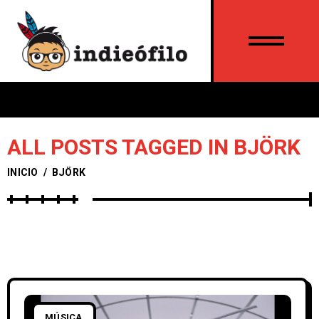
ALL POSTS TAGGED IN BJÖRK
INICIO
/
BJÖRK
MÚSICA