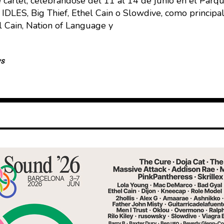
cartel, celebrándose del 11 al 14 de junio en el Par
 IDLES, Big Thief, Ethel Cain o Slowdive, como principal
el Cain, Nation of Language y
ws