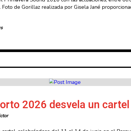
 Foto de Gorillaz realizada por Gisela Jané proporcion
ws
rto 2026 desvela un cartel 
ctor