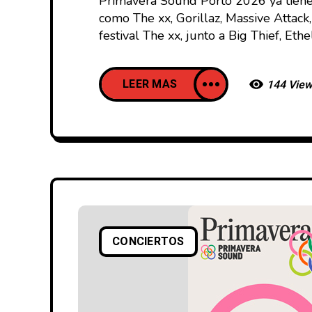
Primavera Sound Porto 2026 ya tiene 
como The xx, Gorillaz, Massive Attack,
festival The xx, junto a Big Thief, Eth
LEER MAS
144 Vie
CONCIERTOS