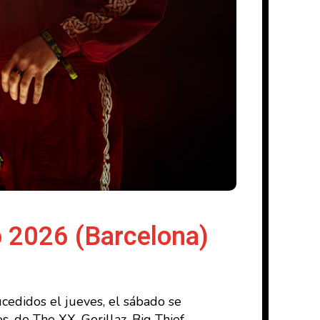
o 2026 (Barcelona)
cedidos el jueves, el sábado se
 de The XX, Gorillaz, Big Thief,