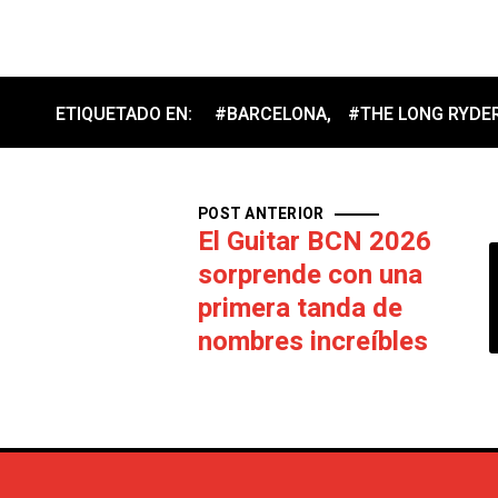
ETIQUETADO EN:
#BARCELONA
,
#THE LONG RYDE
POST ANTERIOR
El Guitar BCN 2026
sorprende con una
primera tanda de
nombres increíbles