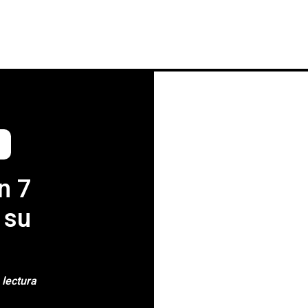
INICIO
NOTICIAS
CRÓNICAS CONC
n 7
 su
 lectura