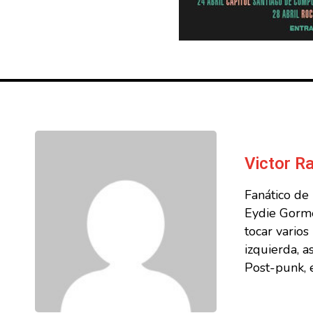
Victor 
Fanático de
Eydie Gorme
tocar vario
izquierda, a
Post-punk, e