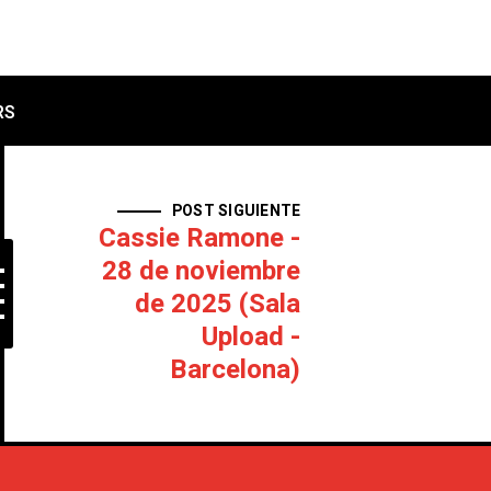
RS
POST SIGUIENTE
Cassie Ramone -
28 de noviembre
de 2025 (Sala
Upload -
Barcelona)