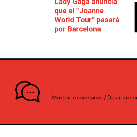
Lady Gaga anuncia
que el “Joanne
World Tour” pasará
por Barcelona
¿Que opinas?
Mostrar comentarios / Dejar un c