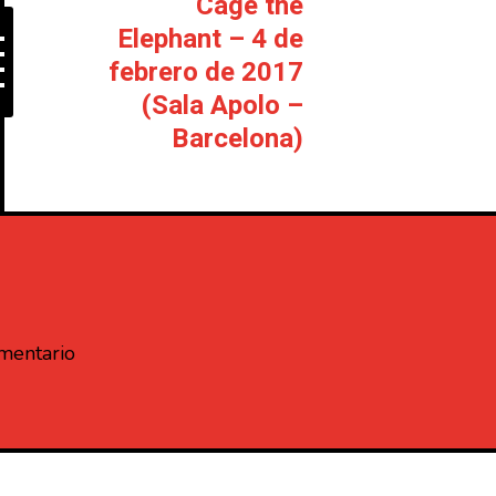
Cage the
Elephant – 4 de
febrero de 2017
(Sala Apolo –
Barcelona)
omentario