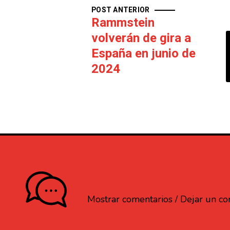
POST ANTERIOR
Rammstein
volverán de gira a
España en junio de
2024
¿Que opinas?
Mostrar comentarios / Dejar un c