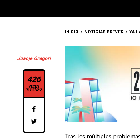
INICIO
/
NOTICIAS BREVES
/
YA H
Juanje Gregori
426
VECES
VISITADO
Tras los múltiples problemas