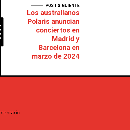
POST SIGUIENTE
Los australianos
Polaris anuncian
conciertos en
Madrid y
Barcelona en
marzo de 2024
omentario