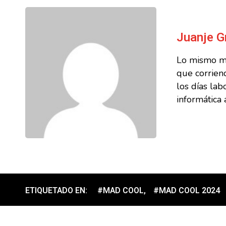
Juanje G
Lo mismo me
que corriend
los días la
informática 
ETIQUETADO EN:
#MAD COOL
,
#MAD COOL 2024