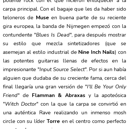
potente rock con el que hicieron enloquecer a la
carpa principal. Con el bagaje que les da haber sido
teloneros de
Muse
en buena parte de su reciente
gira europea, la banda de Nijmegen empezó con la
contundente "
Blues Is Dead
", para después mostrar
su estilo que mezcla sintetizadores (que se
asemejan al estilo industrial de
Nine Inch Nails
) con
las potentes guitarras llenas de efectos en la
impresionante "
Input Source Select
". Por si aun había
alguien que dudaba de su creciente fama, cerca del
final llegaría una gran versión de "
I'll Be Your Only
Friend
" de
Flamman & Abraxas
y la apoteósica
"
Witch Doctor
" con la que la carpa se convirtió en
una auténtica Rave realizando un inmenso mosh
circle con su líder
Torre
en el centro como perfecto