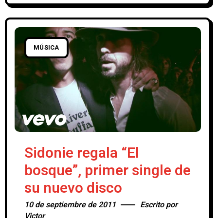
disco estará editado en su propio sello
Terrible Records, por
MÚSICA
Sidonie regala “El
bosque”, primer single de
su nuevo disco
10 de septiembre de 2011
Escrito por
Victor