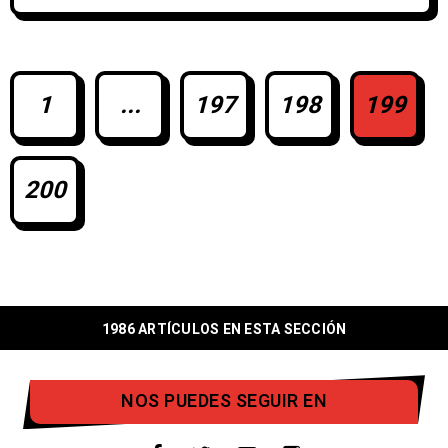
se han sumado al cartel Triangulo de
Amor Bizarro, y el lider de Bloc Party,
Kele Okereke, aunque en este caso
1
...
197
198
199
200
1986 ARTÍCULOS EN ESTA SECCIÓN
NOS PUEDES SEGUIR EN