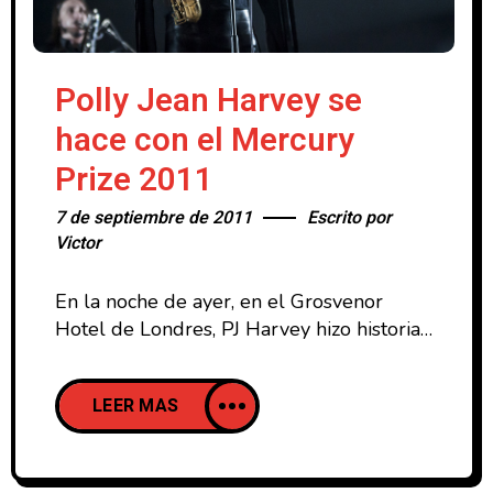
Polly Jean Harvey se
hace con el Mercury
Prize 2011
7 de septiembre de 2011
Escrito por
Victor
En la noche de ayer, en el Grosvenor
Hotel de Londres, PJ Harvey hizo historia
al ser la primera vez que un artista o
grupo gana el Mercury Prize dos veces,
LEER MAS
tras conseguirlo también en 2001. De
esta manera, “Let’s England shake” sucede
a The XX que con su álbum homónimo