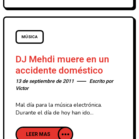
retirada hace 5 años, y Valencia no podía
quedarse atrás. Muchos de nosotros,
hemos disfrutado
MÚSICA
DJ Mehdi muere en un
accidente doméstico
13 de septiembre de 2011
Escrito por
Victor
Mal día para la música electrónica.
Durante el día de hoy han ido
apareciendo diversas informaciones que
anunciaban la muerte de DJ Mehdi en un
LEER MAS
accidente doméstico y que parecen