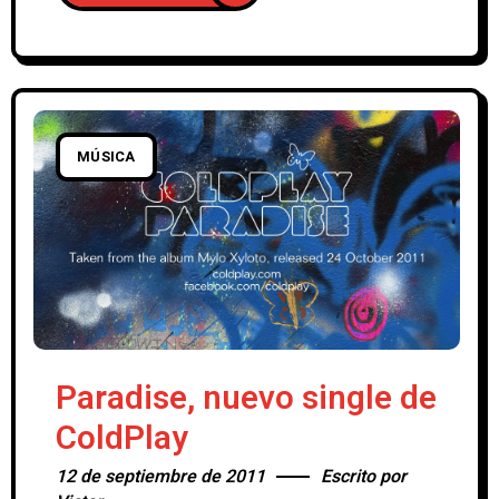
confirmarse tras los twits
de Chromeo y Paris Social Club. El
productor y compositor francés de origen
tunecino Mehdi Favéris-Essadi, más
conocido como DJ Mehdi, pertenecía a la
discográfica Ed Banger ( liderada por
MÚSICA
Paradise, nuevo single de
ColdPlay
12 de septiembre de 2011
Escrito por