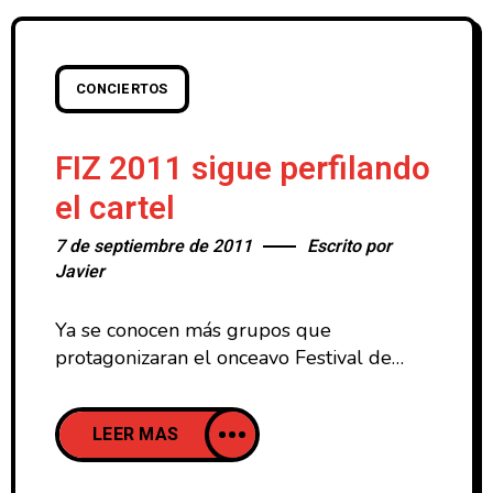
consiguieron el galardón en 2010. Este
CONCIERTOS
FIZ 2011 sigue perfilando
el cartel
7 de septiembre de 2011
Escrito por
Javier
Ya se conocen más grupos que
protagonizaran el onceavo Festival de
música Independiente de Zaragoza, más
conocido como FIZ. Tras la confirmación
LEER MAS
de actuaciones de grupos como Standstill,
Vetusta Morla o Delorean entre otros, hoy