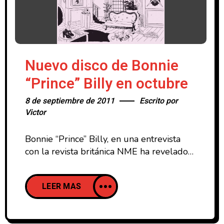
Nuevo disco de Bonnie
“Prince” Billy en octubre
8 de septiembre de 2011
Escrito por
Victor
Bonnie “Prince” Billy, en una entrevista
con la revista británica NME ha revelado
los primeros detalles del que será su
noveno álbum que llevará por
LEER MAS
nombre Wolfroy Goes to Town y que
saldrá a la venta a principios de octubre a
través de la discográfica Domino Records.