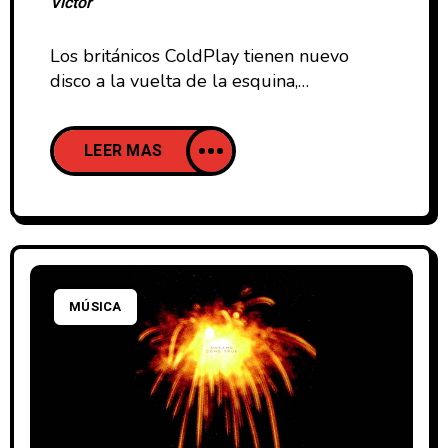
Victor
Los británicos ColdPlay tienen nuevo
disco a la vuelta de la esquina,
concretamente el 24 de Octubre de este
año saldrá a la venta "Mylo Xyloto", que
LEER MAS
es el título que tendrá su quinto disco de
estudio. Mientras tanto nos lo va
desvelando en forma de singles, con lo
que después de su polémico "Every
MÚSICA