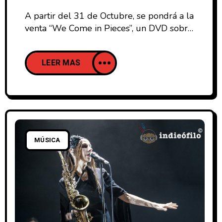
A partir del 31 de Octubre, se pondrá a la
venta “We Come in Pieces”, un DVD sobre
el concierto que cerró la gira de su último
álbum “Battle For The Sun”. La gira, que
LEER MAS
contó con 143 conciertos divididos en 44
paises, acabó el 28 de Septiembre de
2010 en Brixton Academy en la
MÚSICA