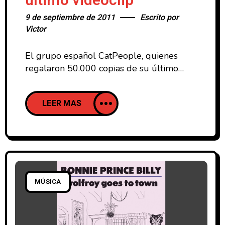
último videoclip
9 de septiembre de 2011
Escrito por
Victor
El grupo español CatPeople, quienes
regalaron 50.000 copias de su último
trabajo “Love Battle” a través de la
publicación Mondo Sonoro, busca
LEER MAS
patrocinadores para su último videoclip. A
través de la web
http://www.verkami.com/projects/651-
videoclip-catpeople-love-battle, todo
aquel que lo desee puede aportar su
granito de arena y ayudar a este gran
grupo a publicar su videoclip. Pero
MÚSICA