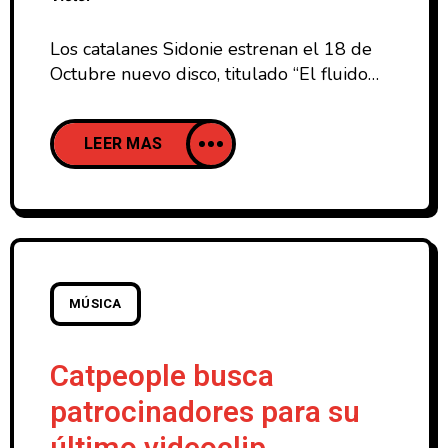
Los catalanes Sidonie estrenan el 18 de
Octubre nuevo disco, titulado “El fluido
Garcia”. Y para celebrarlo, quieren regalar
por tiempo limitado su primer single “El
LEER MAS
Bosque”, que supone una vuelta a la
psicodelía que tanto agradó en los
comienzos del grupo. Para ello tienes que
dejar tus datos en un formulario realizado
por su
MÚSICA
Catpeople busca
patrocinadores para su