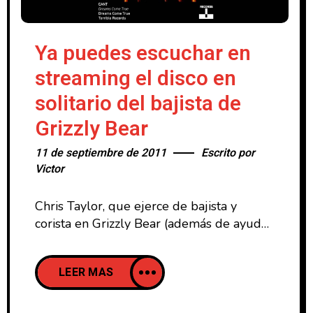
Ya puedes escuchar en
streaming el disco en
solitario del bajista de
Grizzly Bear
11 de septiembre de 2011
Escrito por
Victor
Chris Taylor, que ejerce de bajista y
corista en Grizzly Bear (además de ayudar
en tareas de producción), publicará su
primer disco en solitario la próxima
LEER MAS
semana de septiembre (13 de
Septiembre) bajo el nombre de CANT y
llevará por título ‘Dreams Come True’. El