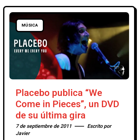
Según el propio músico, cuyo nombre
real es Will Oldham, la banda que
MÚSICA
Placebo publica “We
Come in Pieces”, un DVD
de su última gira
7 de septiembre de 2011
Escrito por
Javier