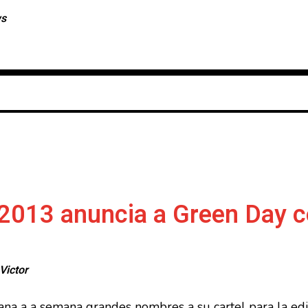
ws
e 2013 anuncia a Green Day
Victor
na a a semana grandes nombres a su cartel para la ed