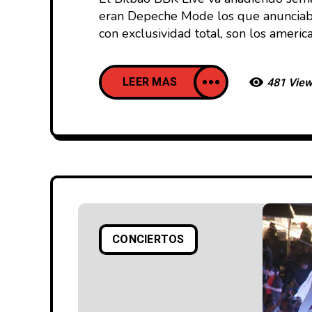
eran Depeche Mode los que anunciaban 
con exclusividad total, son los ameri
LEER MAS
481 Vie
CONCIERTOS