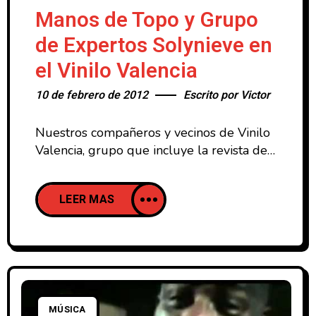
Manos de Topo y Grupo
de Expertos Solynieve en
el Vinilo Valencia
10 de febrero de 2012
Escrito por
Victor
Nuestros compañeros y vecinos de Vinilo
Valencia, grupo que incluye la revista de
música Redacción Atómica y el programa
de radio Vinilo Valencia además de una
LEER MAS
promotora musical, están de
celebración. Concretamente celebran su
sexto aniversario, y para ello han creado
un minifestival que tendrá lugar los días
24 y 25 de Febrero en la Sala Wah Wah
de
MÚSICA