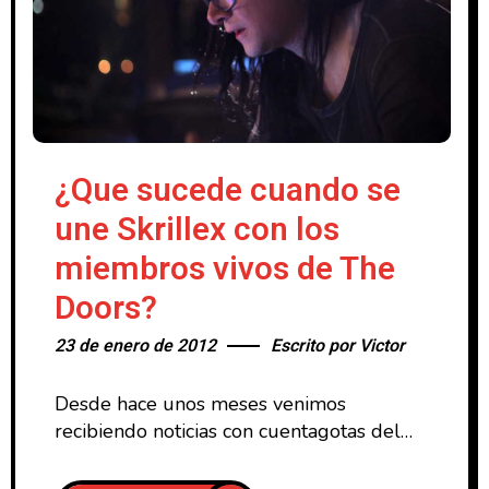
¿Que sucede cuando se
une Skrillex con los
miembros vivos de The
Doors?
23 de enero de 2012
Escrito por
Victor
Desde hace unos meses venimos
recibiendo noticias con cuentagotas del
proyecto documental Re:Generation, que
intenta demostrar como cinco prestigiosos