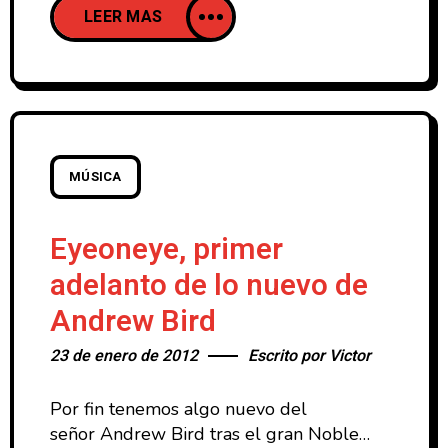
LEER MAS
DJs "reinterpretan"' diferentes estilos de
música. El documental presentará
curiosas fusiones como Pretty
Lights versionando canciones Country, DJ
Premier atreviéndose con la música
clásica, Crystal Method frente al R&B
ó Mark Ronson reimaginando canciones
MÚSICA
de Jazz. Sin embargo, la unión que mas
expectación ha levantado ha
Eyeoneye, primer
adelanto de lo nuevo de
Andrew Bird
23 de enero de 2012
Escrito por
Victor
Por fin tenemos algo nuevo del
señor Andrew Bird tras el gran Noble