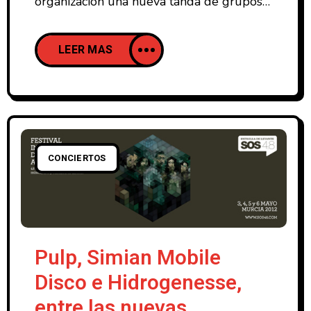
organización una nueva tanda de grupos
nacionales e internacionales que estarán
en la presente edición del Arenal Sound.
LEER MAS
Desde el twitter oficial del festival
aseguran que el cartel aún está al 50%.
GRUPOS NACIONALES: – Love of
Lesbian – CatPeople – Niños Mutantes –
La
CONCIERTOS
Pulp, Simian Mobile
Disco e Hidrogenesse,
entre las nuevas