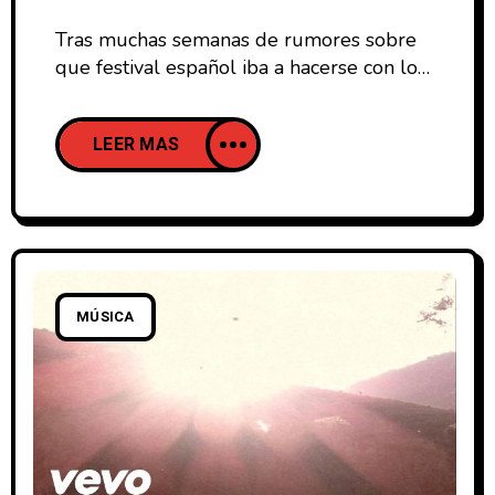
Tras muchas semanas de rumores sobre
que festival español iba a hacerse con los
servicios de los The Cure, el San Miguel
Primavera Sound 2012 ha confirmado vía
LEER MAS
facebook que el festival barcelonés es el
agraciado con una de las actuaciones.Justo
minutos después, el BBK Live
2012 también confirmaba a los de
Crawley en su cartel, con lo cual
tendremos
MÚSICA