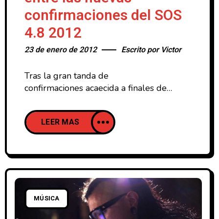
confirmaciones del SOS
4.8 2012
23 de enero de 2012
Escrito por
Victor
Tras la gran tanda de
confirmaciones acaecida a finales de
Diciembre del año pasado, la organización
del SOS 4.8 ha anunciado a través de su
LEER MAS
perfil en facebook nuevos grupos (ya que
en esta ocasión solo se han confirmado
nombres para el 4.8 Música) que
formarán parte del festival que tendrá
lugar en Murcia los días
MÚSICA