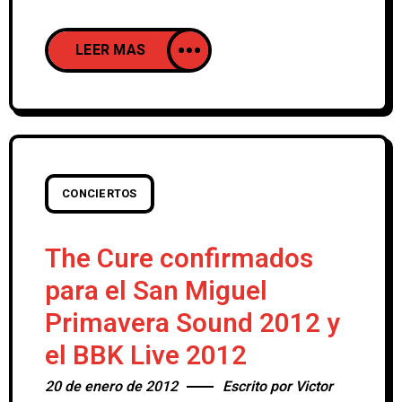
Beast, que el cantante norteamericano se
hartó de presentar por territorio español
LEER MAS
entre 2009 y 2010. A través de
soundcloud, el propio artista ha querido
adelantar la primera canción de su nuevo
disco Break It Yourself, que verá la luz el
próximo 6 de marzo a
CONCIERTOS
The Cure confirmados
para el San Miguel
Primavera Sound 2012 y
el BBK Live 2012
20 de enero de 2012
Escrito por
Victor