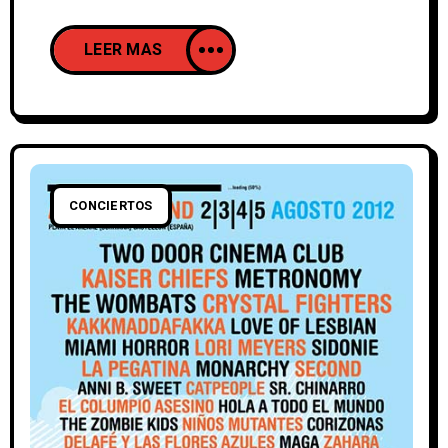
enmarcado dentro de las “Blue Series”. El
single en cuestion es “Evil”, un cover de
LEER MAS
un tema blues de Howlin’ Wolf que está
enmarcado dentro de las “Blue Series”,
una sesión de colaboraciones entre Jack
White grabado en los estudios propiedad
de éste, Third Man
CONCIERTOS