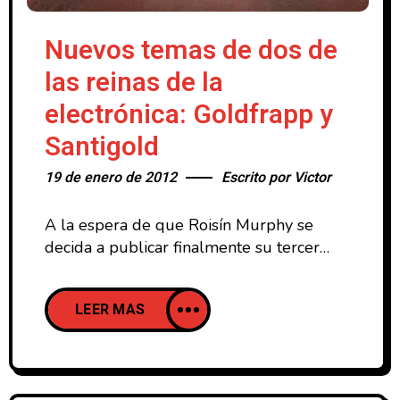
Nuevos temas de dos de
las reinas de la
electrónica: Goldfrapp y
Santigold
19 de enero de 2012
Escrito por
Victor
A la espera de que Roisín Murphy se
decida a publicar finalmente su tercer
disco postpuesto por problemas con la
discográfica y por el nacimiento de su
LEER MAS
primera hija, nos llegan nuevas noticias de
aquellas que durante un tiempo han
optado al podium de reinas de la
electrónica.. Los ingleses Goldfrapp están