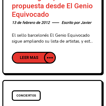
propuesta desde El Genio
Equivocado
13 de febrero de 2012
Escrito por
Javier
El sello barcelonés El Genio Equivocado
sigue ampliando su lista de artistas, y esta
vez le toca a Hans Laguna, músico de
Barcelona que se estrenaba en 2006 con
LEER MAS
una demo titulada “El hombre teórico”.
Tras fichar por El Genio Equivocado,
Primeras marcas es su esperado LP de
debut. Se grabó en directo en los
estudios
CONCIERTOS