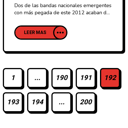
Dos de las bandas nacionales emergentes
con más pegada de este 2012 acaban de
ser confirmadas para el cartel del
Contempopránea 2012 Cruzcampo. Odio
LEER MAS
París y su discazo Cuando nadie pone un
disco, que ya analizó Javi hace unos
meses, estarán en el escenario principal
del Paseo de las Laderas descargando el
shoegazing en castellano que les ha
1
...
190
191
192
193
194
...
200